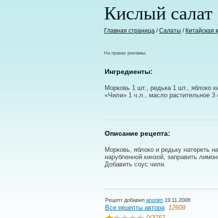
Кислый салат
Главная страница
/
Салаты
/
Китайская 
На правах рекламы:
Ингредиенты:
Морковь 1 шт., редька 1 шт., яблоко ки
«Чили» 1 ч.л., масло растительное 3 с
Описание рецепта:
Морковь, яблоко и редьку натереть н
нарубленной кинзой, заправить лимо
Добавить соус чили.
Рецепт добавил
anonim
19.11.2008
Все рецепты автора
12609
0
/3767