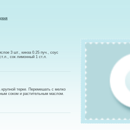
кухня
слое 3 шт., кинза 0.25 пуч., соус
т.л., сок лимонный 1 ст.л.
а крупной терке. Перемешать с мелко
нным соком и растительным маслом.