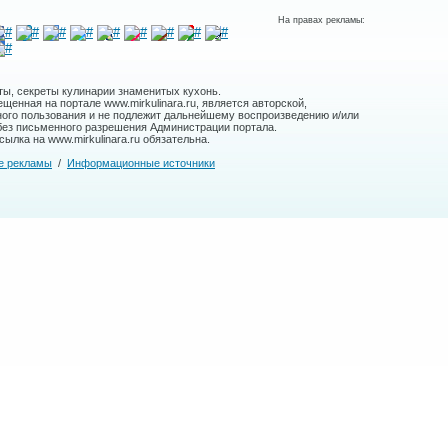
На правах рекламы:
ты, секреты кулинарии знаменитых кухонь.
енная на портале www.mirkulinara.ru, является авторской,
ного пользования и не подлежит дальнейшему воспроизведению и/или
без письменного разрешения Администрации портала.
ылка на www.mirkulinara.ru обязательна.
е рекламы
/
Информационные источники