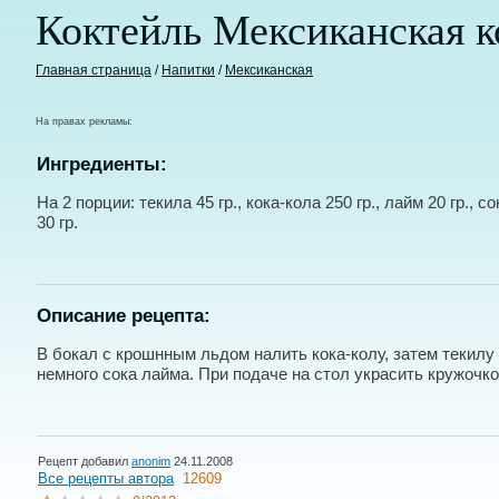
Коктейль Мексиканская к
Главная страница
/
Напитки
/
Мексиканская
На правах рекламы:
Ингредиенты:
На 2 порции: текила 45 гр., кока-кола 250 гр., лайм 20 гр., с
30 гр.
Описание рецепта:
В бокал с крошнным льдом налить кока-колу, затем текилу
немного сока лайма. При подаче на стол украсить кружочк
Рецепт добавил
anonim
24.11.2008
Все рецепты автора
12609