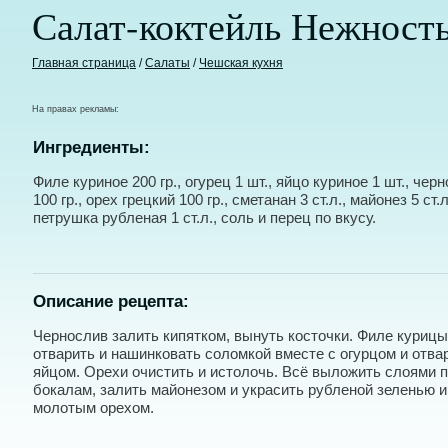
Салат-коктейль Нежност
Главная страница
/
Салаты
/
Чешская кухня
На правах рекламы:
Ингредиенты:
Филе куриное 200 гр., огурец 1 шт., яйцо куриное 1 шт., чер
100 гр., орех грецкий 100 гр., сметанан 3 ст.л., майонез 5 ст.л
петрушка рубленая 1 ст.л., соль и перец по вкусу.
Описание рецепта:
Чернослив залить кипятком, вынуть косточки. Филе курицы
отварить и нашинковать соломкой вместе с огурцом и отв
яйцом. Орехи очистить и истолочь. Всё выложить слоями 
бокалам, залить майонезом и украсить рубленой зеленью и
молотым орехом.