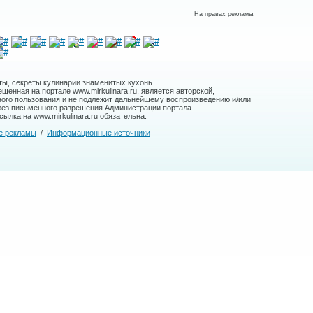
На правах рекламы:
ты, секреты кулинарии знаменитых кухонь.
енная на портале www.mirkulinara.ru, является авторской,
ного пользования и не подлежит дальнейшему воспроизведению и/или
без письменного разрешения Администрации портала.
ылка на www.mirkulinara.ru обязательна.
е рекламы
/
Информационные источники