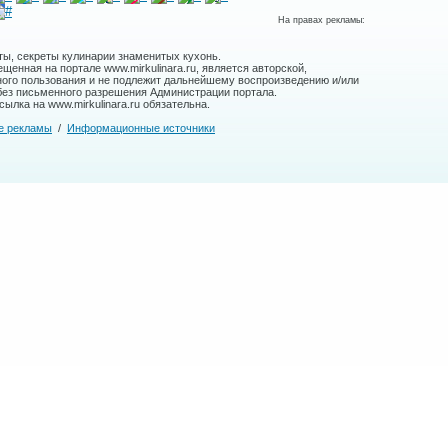
На правах рекламы:
ты, секреты кулинарии знаменитых кухонь.
енная на портале www.mirkulinara.ru, является авторской,
ного пользования и не подлежит дальнейшему воспроизведению и/или
без письменного разрешения Администрации портала.
ылка на www.mirkulinara.ru обязательна.
е рекламы
/
Информационные источники