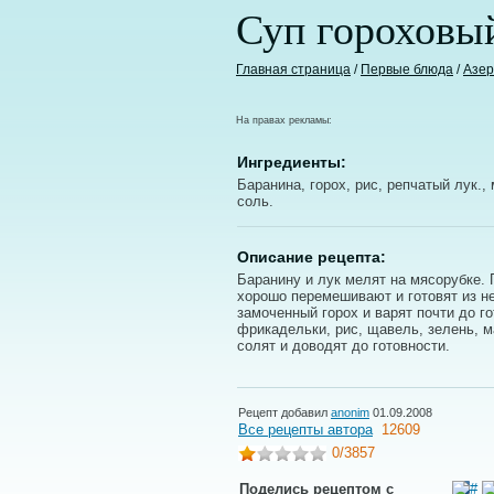
Суп гороховый
Главная страница
/
Первые блюда
/
Азер
На правах рекламы:
Ингредиенты:
Баранина, горох, рис, репчатый лук.,
соль.
Описание рецепта:
Баранину и лук мелят на мясорубке.
хорошо перемешивают и готовят из н
замоченный горох и варят почти до г
фрикадельки, рис, щавель, зелень, м
солят и доводят до готовности.
Рецепт добавил
anonim
01.09.2008
Все рецепты автора
12609
0
/3857
Поделись рецептом с