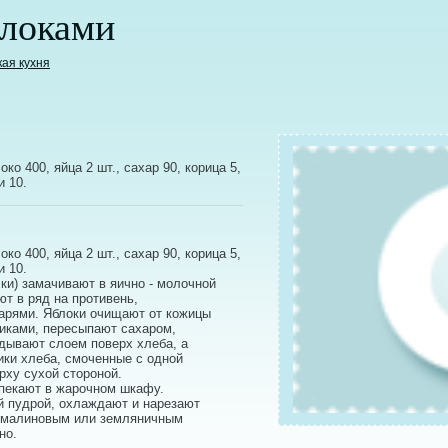
блоками
кая кухня
ко 400, яйца 2 шт., сахар 90, корица 5,
и 10.
ко 400, яйца 2 шт., сахар 90, корица 5,
и 10.
ки) замачивают в яично - молочной
т в ряд на противень,
арями. Яблоки очищают от кожицы
тиками, пересыпают сахаром,
дывают слоем поверх хлеба, а
ики хлеба, смоченные с одной
рху сухой стороной.
пекают в жарочном шкафу.
й пудрой, охлаждают и нарезают
, малиновым или земляничным
но.