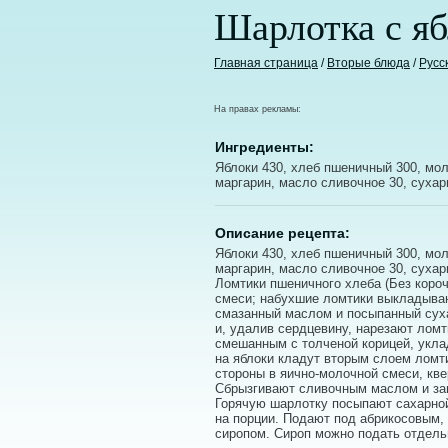
Шарлотка с я
Главная страница
/
Вторые блюда
/
Русс
На правах рекламы:
Ингредиенты:
Яблоки 430, хлеб пшеничный 300, моло
маргарин, масло сливочное 30, сухар
Описание рецепта:
Яблоки 430, хлеб пшеничный 300, моло
маргарин, масло сливочное 30, сухар
Ломтики пшеничного хлеба (Без короч
смеси; набухшие ломтики выкладываю
смазанный маслом и посыпанный сух
и, удалив сердцевину, нарезают лом
смешанным с толченой корицей, укла
на яблоки кладут вторым слоем ломт
стороны в яично-молочной смеси, кве
Сбрызгивают сливочным маслом и за
Горячую шарлотку посыпают сахарно
на порции. Подают под абрикосовым
сиропом. Сироп можно подать отдель