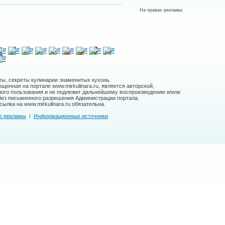
На правах рекламы:
ты, секреты кулинарии знаменитых кухонь.
енная на портале www.mirkulinara.ru, является авторской,
ного пользования и не подлежит дальнейшему воспроизведению и/или
без письменного разрешения Администрации портала.
ылка на www.mirkulinara.ru обязательна.
е рекламы
/
Информационные источники