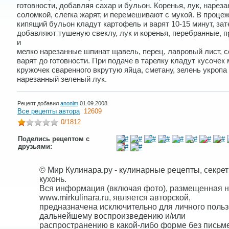
готовности, добавляя сахар и бульон. Коренья, лук, нарез
соломкой, слегка жарят, и перемешивают с мукой. В проце
кипящий бульон кладут картофель и варят 10-15 минут, за
добавляют тушеную свеклу, лук и коренья, перебранные, 
и
мелко нарезанные шпинат щавель, перец, лавровый лист, с
варят до готовности. При подаче в тарелку кладут кусочек 
кружочек сваренного вкрутую яйца, сметану, зелень укропа
нарезанный зеленый лук.
Рецепт добавил
anonim
01.09.2008
Все рецепты автора
12609
0
/1812
Поделись рецептом с
друзьями:
© Мир Кулинара.ру - кулинарные рецепты, секре
кухонь.
Вся информация (включая фото), размещенная н
www.mirkulinara.ru, является авторской,
предназначена исключительно для личного польз
дальнейшему воспроизведению и/или
распространению в какой-либо форме без письм