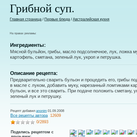
Грибной суп.
Главная страница
/
Первые блюда
/
Австралийская кухня
На правах рекламы:
Ингредиенты:
Мясной бульйон, грибы, масло подсолнечное, лук, ложка м
картофель, сметана, зеленый лук, укроп и петрушка.
Описание рецепта:
Предварительно сварить бульон и процедить его, грибы п
в масле с луком, добавить муку, нарезанный ломтиками ка
бульон, и все это сварить. При подаче положить сметану, у
зеленый лук и петрушку.
Рецепт добавил
anonim
01.09.2008
Все рецепты автора
12609
0
/2893
Поделись рецептом с
друзьями: