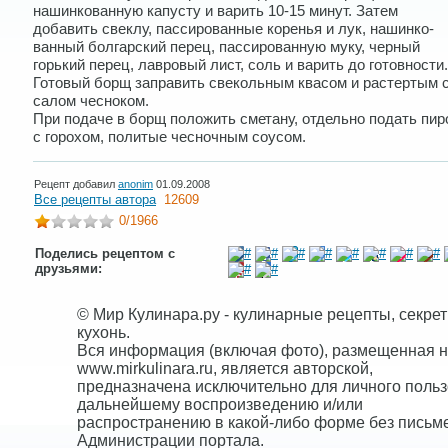
нашинкованную капусту и варить 10-15 минут. Затем
добавить свеклу, пассированные коренья и лук, нашинко-
ванный болгарский перец, пассированную муку, черный
горький перец, лавровый лист, соль и варить до готовности.
Готовый борщ заправить свекольным квасом и растертым 
салом чесноком.
При подаче в борщ положить сметану, отдельно подать пир
с горохом, политые чесночным соусом.
Рецепт добавил
anonim
01.09.2008
Все рецепты автора
12609
0
/1966
Поделись рецептом с
друзьями:
© Мир Кулинара.ру - кулинарные рецепты, секре
кухонь.
Вся информация (включая фото), размещенная н
www.mirkulinara.ru, является авторской,
предназначена исключительно для личного польз
дальнейшему воспроизведению и/или
распространению в какой-либо форме без письм
Администрации портала.