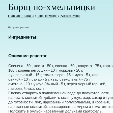
Борщ по-хмельницки
Главная страница
/
Вторые блюда
/
Русская кухня
На правах рекламы:
Ингредиенты:
Описание рецепта:
Свинина - 50 г, кости - 50 г, свекла - 60 г, капуста - 75 г, карт
100 г, корень петрушки - 10 г, морковь - 20 г,
лук репчатый - 15 г, томат-пюре - 15 г, мука - 5 г, жир
свиной - 10 г, сахар - 5 г, квас свекольный - 75 г,
сметана - 10 г, уксус 3%-ный - 5 г, перец черный горький,
лавровый лист, соль.
Свеклу отварить в подкисленной воде до полуготовности,
нарезать соломкой, добавить соль, уксус, жир, сахар и ту
до готовности. Лук, нарезанный полукольцами, и коренья,
нарезанные соломкой, спассировать с жиром и томатом-пю
Положить в бульон нарезанный дольками картофель,