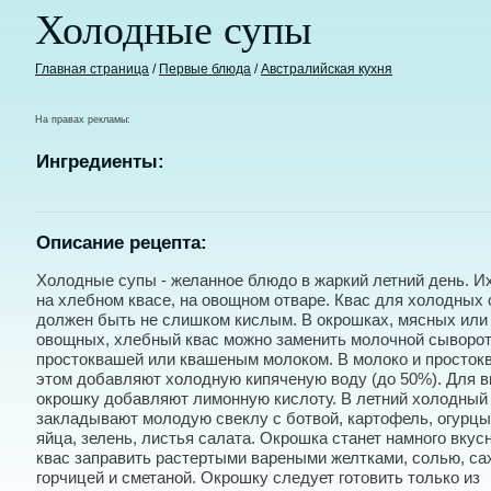
Холодные супы
Главная страница
/
Первые блюда
/
Австралийская кухня
На правах рекламы:
Ингредиенты:
Описание рецепта:
Холодные супы - желанное блюдо в жаркий летний день. Их
на хлебном квасе, на овощном отваре. Квас для холодных 
должен быть не слишком кислым. В окрошках, мясных или
овощных, хлебный квас можно заменить молочной сыворот
простоквашей или квашеным молоком. В молоко и просток
этом добавляют холодную кипяченую воду (до 50%). Для в
окрошку добавляют лимонную кислоту. В летний холодный
закладывают молодую свеклу с ботвой, картофель, огурцы
яйца, зелень, листья салата. Окрошка станет намного вкус
квас заправить растертыми вареными желтками, солью, са
горчицей и сметаной. Окрошку следует готовить только из