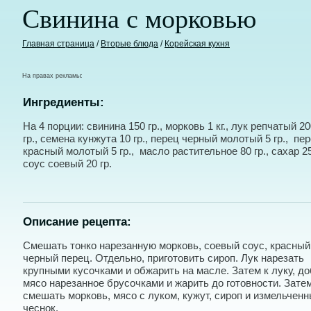
Свинина с морковью
Главная страница
/
Вторые блюда
/
Корейская кухня
На правах рекламы:
Ингредиенты:
На 4 порции: свинина 150 гр., морковь 1 кг., лук репчатый 2
гр., семена кунжута 10 гр., перец черный молотый 5 гр., пе
красный молотый 5 гр., масло растительное 80 гр., сахар 25 
соус соевый 20 гр.
Описание рецепта:
Смешать тонко нарезанную морковь, соевый соус, красный
черный перец. Отдельно, приготовить сироп. Лук нарезать
крупными кусочками и обжарить на масле. Затем к луку, д
мясо нарезанное брусочками и жарить до готовности. Зате
смешать морковь, мясо с луком, кужут, сироп и измельчен
чеснок.