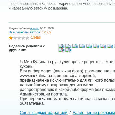
пюре, нарезанные каперсы, маринованое мясо, нарезанную
и нарезанную веточку розмарина.
Рецепт добавил
anonim
06.11.2008
Все рецепты автора
12609
0
/3456
Поделись рецептом с
друзьями:
© Мир Кулинара.ру - кулинарные рецепты, секре
кухонь.
Вся информация (включая фото), размещенная н
www.mirkulinara.ru, является авторской,
предназначена исключительно для личного польз
дальнейшему воспроизведению и/или
распространению в какой-либо форме без письм
Администрации портала.
При перепечатке материала активная ссылка на w
обязательна.
Связь с администрацией
/
Размещение рекламы