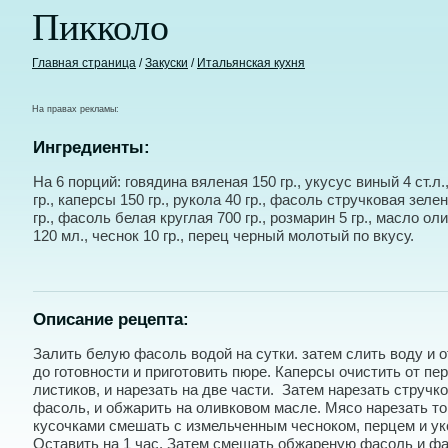
Пикколо
Главная страница
/
Закуски
/
Итальянская кухня
На правах рекламы:
Ингредиенты:
На 6 порций: говядина вяленая 150 гр., укусус виный 4 ст.л.
гр., каперсы 150 гр., рукола 40 гр., фасоль стручковая зеле
гр., фасоль белая круглая 700 гр., розмарин 5 гр., масло ол
120 мл., чеснок 10 гр., перец черный молотый по вкусу.
Описание рецепта:
Залить белую фасоль водой на сутки. затем слить воду и о
до готовности и приготовить пюре. Каперсы очистить от пе
листиков, и нарезать на две части. Затем нарезать стручк
фасоль, и обжарить на оливковом масле. Мясо нарезать т
кусочками смешать с измельченным чесноком, перцем и ук
Оставить на 1 час. Затем смешать обжареную фасоль и ф