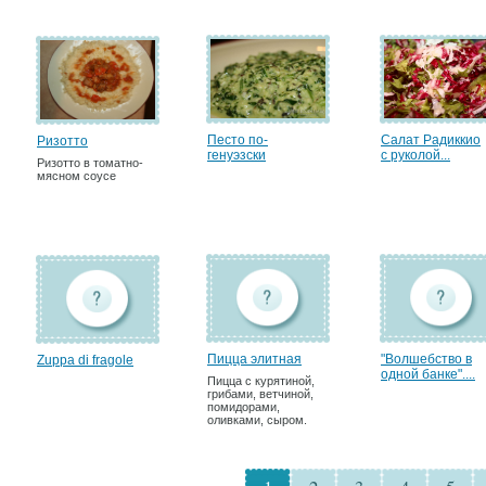
Песто по-
Салат Радиккио
Ризотто
генуэзски
с руколой...
Ризотто в томатно-
мясном соусе
Пицца элитная
"Волшебство в
Zuppa di fragole
одной банке"....
Пицца с курятиной,
грибами, ветчиной,
помидорами,
оливками, сыром.