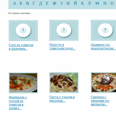
А
Б
В
Г
Д
Е
Ж
З
И
Й
К
Л
М
Н
О
На правах рекламы:
Ризотто в
Осьминог по-
Соус из томатов
томатном соусе...
неаполитански...
и базилика...
Паста с тунцом и
Свинина с
Фарфалле с
фасолью...
овощами по-
соусом из
милански...
томатов и
сервел...