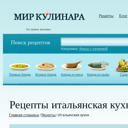
Рецепты
Блог
На правах рекламы:
Поиск рецептов
Например:
Кексы с начинкой
Первые блюда
Вторые блюда
Блюда из мяса
Блюда из рыбы
Сала
Рецепты итальянская кух
Главная страница
/
Рецепты
/ Итальянская кухня