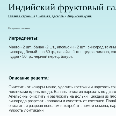
Индийский фруктовый са
Главная страница
/
Выпечка, десерты
/
Индийская кухня
На правах рекламы:
Ингредиенты:
Манго - 2 шт., банан -2 шт., апельсин - 2 шт., виноград темны
виноград белый - по 50 гр., папайя - 1 шт., цедра лимона, с
пудра - 50 гр., черный перец, йогурт.
Описание рецепта:
Очистить от кожуры манго, удалить косточки и нарезать то
ломтиками вдоль плода. Бананы очистив нарезать по диаго
Апельсины очистить и разложить на дольки. Каждый из пл
винограда разрезать попалам и очистить от косточек. Пап
очистить и разреав пополам выскребать ножом семена, на
мякость ломтиками.