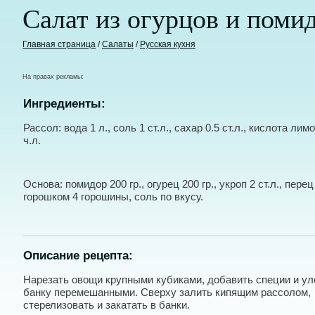
Салат из огурцов и поми
Главная страница
/
Салаты
/
Русская кухня
На правах рекламы:
Ингредиенты:
Рассол: вода 1 л., соль 1 ст.л., сахар 0.5 ст.л., кислота лим
ч.л.
Основа: помидор 200 гр., огурец 200 гр., укроп 2 ст.л., пере
горошком 4 горошины, соль по вкусу.
Описание рецепта:
Нарезать овощи крупными кубиками, добавить специи и ул
банку перемешанными. Сверху залить кипящим рассолом,
стерелизовать и закатать в банки.