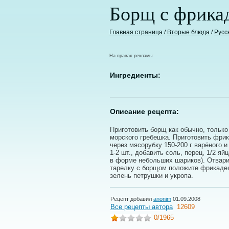
Борщ с фрикад
Главная страница
/
Вторые блюда
/
Русс
На правах рекламы:
Ингредиенты:
Описание рецепта:
Приготовить борщ как обычно, только
морского гребешка. Приготовить фри
через мясорубку 150-200 г варёного и
1-2 шт., добавить соль, перец, 1/2 я
в форме небольших шариков). Отварит
тарелку с борщом положите фрикадель
зелень петрушки и укропа.
Рецепт добавил
anonim
01.09.2008
Все рецепты автора
12609
0
/1965