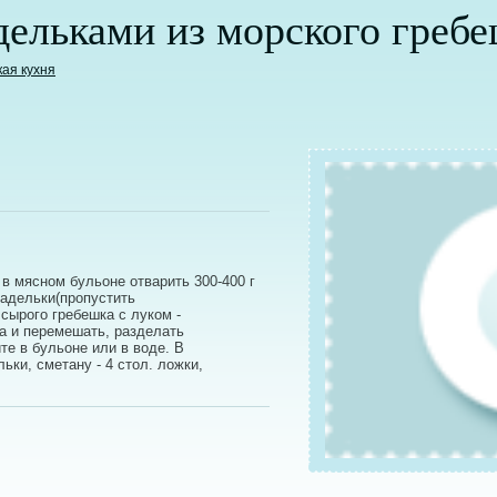
ельками из морского гребе
кая кухня
 в мясном бульоне отварить 300-400 г
кадельки(пропустить
 сырого гребешка с луком -
йца и перемешать, разделать
е в бульоне или в воде. В
ки, сметану - 4 стол. ложки,