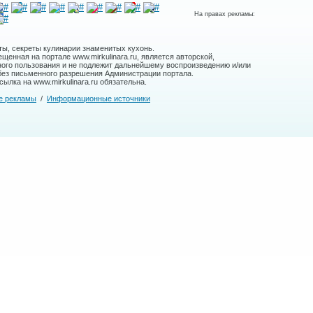
На правах рекламы:
ты, секреты кулинарии знаменитых кухонь.
енная на портале www.mirkulinara.ru, является авторской,
ного пользования и не подлежит дальнейшему воспроизведению и/или
без письменного разрешения Администрации портала.
ылка на www.mirkulinara.ru обязательна.
е рекламы
/
Информационные источники