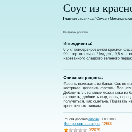
Соус из красн
Главная страница
/
Соусы
/
Мексиканска
На правах рекламы:
Ингредиенты:
0,5 кг консервированной красной фасо
90 г тертого сыра "Чеддер"; 0,5 ч.л. с
нарезанного сладкого зеленого перца
Описание рецепта:
Фасоль выложить из банки. Сок не в
кастрюле, добавить фасоль. Все немн
Добавить 3 столовые ложки сока из 
охладить, добавить сыр, соль, перец
получиться, как сметана. Подавать н
креветочным чипсам.
Рецепт добавил
anonim
01.09.2008
Все рецепты автора
12609
0
/2079