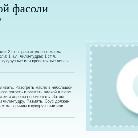
ой фасоли
я
ли; 2 ст.л. растительного масла;
оли; 1 ч.л. чили-пудры; 1 ст.л.
; кукурузные или креветочные чипсы.
ыливать. Разогреть масло в небольшой
ого погреть и размять вилкой в пюре.
банки и хорошо перемешать. Затем
 и чили-пудру. Размять. Соус должен
а стол горячим к кукурузными или