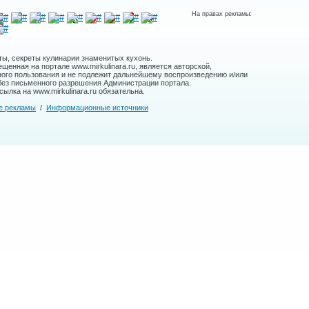
На правах рекламы:
ты, секреты кулинарии знаменитых кухонь.
енная на портале www.mirkulinara.ru, является авторской,
ного пользования и не подлежит дальнейшему воспроизведению и/или
без письменного разрешения Администрации портала.
ылка на www.mirkulinara.ru обязательна.
е рекламы
/
Информационные источники