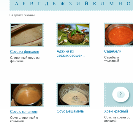
А
Б
В
Г
Д
Е
Ж
З
И
Й
К
Л
М
Н
О
На правах рекламы:
Аджика из
Сацебели
Соус из фенхеля
свежих овощей...
Сацебели
Сливочный соус из
томатный
фенхеля
Соус Бешамель
Хрен красный
Соус с коньяком
Соус из хрена со
Соус сливочный с
свеклой.
коньяком.