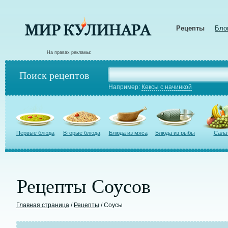
Рецепты
Бло
На правах рекламы:
Поиск рецептов
Например:
Кексы с начинкой
Первые блюда
Вторые блюда
Блюда из мяса
Блюда из рыбы
Сала
Рецепты Соусов
Главная страница
/
Рецепты
/ Соусы