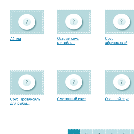
Острый соус
Соус
Айоли
коктейль...
абрикосовый
Сметанный соус
Овощной соус
Соус Провансаль
для рыбы...