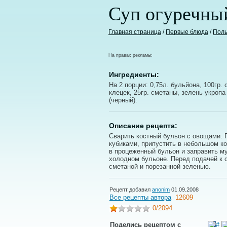
Суп огуречны
Главная страница
/
Первые блюда
/
Поль
На правах рекламы:
Ингредиенты:
На 2 порции: 0,75л. бульйона, 100гр. 
клецек, 25гр. сметаны, зелень укропа
(черный).
Описание рецепта:
Сварить костный бульон с овощами. 
кубиками, припустить в небольшом к
в процеженный бульон и заправить му
холодном бульоне. Перед подачей к с
сметаной и порезанной зеленью.
Рецепт добавил
anonim
01.09.2008
Все рецепты автора
12609
0
/2094
Поделись рецептом с