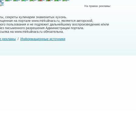
На правах рекламы:
ты, секреты кулинарии знаменитых кухонь.
енная на портале www.mirkulinara.ru, является авторской,
ного пользования и не подлежит дальнейшему воспроизведению и/или
без письменного разрешения Администрации портала.
ылка на www.mirkulinara.ru обязательна.
е рекламы
/
Информационные источники