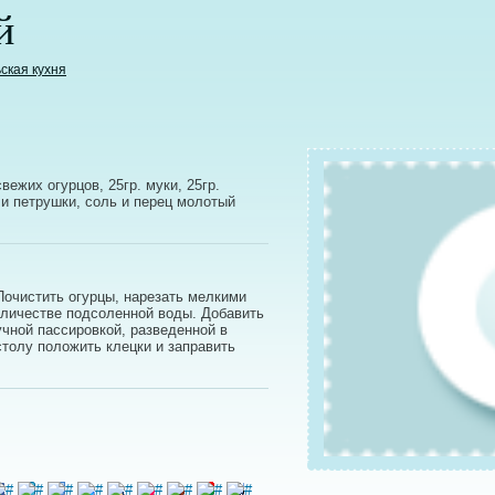
й
ская кухня
свежих огурцов, 25гр. муки, 25гр.
 и петрушки, соль и перец молотый
Почистить огурцы, нарезать мелкими
оличестве подсоленной воды. Добавить
чной пассировкой, разведенной в
толу положить клецки и заправить