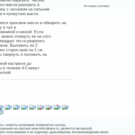
 мелко нарезать. Чеснок
ого масла разогреть в
На правах рекламы:
ину с чесноком на сильном
ли и кунжутное масло.
ееся ореховое масло и обжарить на
у и лук в
вининой и кинзой. Если
можно откинуть ее на сито.
квадрат теста разрезать
лком. Выложить по 2
ех сторон края на 1 см
ы свернуть и положить на
окой кастрюле до
 в течение 4-5 минут.
еткой.
ты, секреты кулинарии знаменитых кухонь.
енная на портале www.mirkulinara.ru, является авторской,
ного пользования и не подлежит дальнейшему воспроизведению и/или