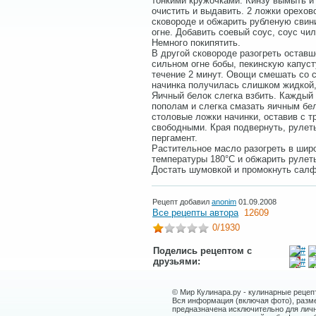
тонкими кружочками. Кинзу вымыть и
очистить и выдавить. 2 ложки орехов
сковороде и обжарить рубленую свин
огне. Добавить соевый соус, соус чи
Немного покипятить.
В другой сковороде разогреть оставш
сильном огне бобы, пекинскую капуст
течение 2 минут. Овощи смешать со с
начинка получилась слишком жидкой, 
Яичный белок слегка взбить. Каждый 
пополам и слегка смазать яичным бе
столовые ложки начинки, оставив с тр
свободными. Края подвернуть, рулет
пергамент.
Растительное масло разогреть в шир
температуры 180°С и обжарить рулеты
Достать шумовкой и промокнуть салф
Рецепт добавил
anonim
01.09.2008
Все рецепты автора
12609
0
/1930
Поделись рецептом с
друзьями:
© Мир Кулинара.ру - кулинарные рецеп
Вся информация (включая фото), размещ
предназначена исключительно для лич