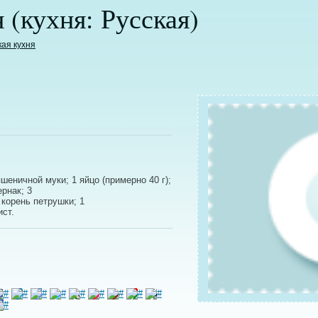
(кухня: Русская)
кая кухня
пшеничной муки; 1 яйцо (примерно 40 г);
ернак; 3
 корень петрушки; 1
ист.