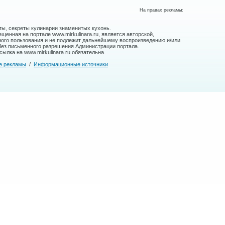
На правах рекламы:
ты, секреты кулинарии знаменитых кухонь.
енная на портале www.mirkulinara.ru, является авторской,
ного пользования и не подлежит дальнейшему воспроизведению и/или
без письменного разрешения Администрации портала.
ылка на www.mirkulinara.ru обязательна.
е рекламы
/
Информационные источники