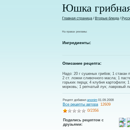
Юшка грибная 
Главная страница
/
Вторые блюда
/
Русс
На правах рекламы:
Ингредиенты:
Описание рецепта:
Надо: 20 г сушеных грибов; 1 стакан 
2 ст. ложки сливочного масла; 1 паст
горьких перца; 4 клубня картофеля; 1
морковь; 1 репчатый лук; лавровый л
Рецепт добавил
anonim
01.09.2008
Все рецепты автора
12609
0
/2356
Поделись рецептом с
друзьями: