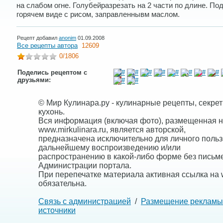
на слабом огне. Голубейразрезать на 2 части по длине. По
горячем виде с рисом, заправленнывм маслом.
Рецепт добавил
anonim
01.09.2008
Все рецепты автора
12609
0
/1806
Поделись рецептом с
друзьями:
© Мир Кулинара.ру - кулинарные рецепты, секре
кухонь.
Вся информация (включая фото), размещенная н
www.mirkulinara.ru, является авторской,
предназначена исключительно для личного польз
дальнейшему воспроизведению и/или
распространению в какой-либо форме без письм
Администрации портала.
При перепечатке материала активная ссылка на w
обязательна.
Связь с администрацией
/
Размещение рекламы
источники