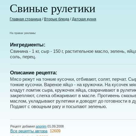
Свиные рулетики
Главная страница
/
Вторые блюда
/
Датская кухня
На правах рекламы:
Ингредиенты:
Свинина - 1 кг, сыр - 150 г, растительное масло, зелень, яйца
соль, перец.
Описание рецепта:
Мясо режут на тонкие кусочки, отбивают, солят, перчат. Сыр
тонкие кусочки. Вареное яйцо - на кружочки. На кусочек мя
кладут ломтик сыра, кружочек яйца, сварачивают в рулетик
закрепляют, слегка обжаривают в масле. Противень смазы
маслом, укладывают рулетики и доводят до готовности в д
Подают с овощным рагу и посыпают зеленью.
Рецепт добавил
anonim
01.09.2008
Все рецепты автора
12609