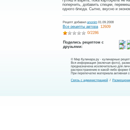
гуляш и варить, пока картофель не н
поперчить, добавить специи, перемеш
одного блюда. Сытно, вкусно и эконо
Рецепт добавил
anonim
01.09.2008
Все рецепты автора
12609
0
/2286
Поделись рецептом с
друзьями:
© Мир Кулинара.ру - кулинарные рецеп
Вся информация (включая фото), размещ
предназначена исключительно для лич
распространению в какой-либо форме 
При перепечатке материала активная сс
Связь с администрацией
/
Размещени