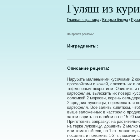
Гуляш из кур
Главная страница
/
Вторые блюда
/
Русс
На правах рекламы:
Ингредиенты:
Описание рецепта:
Нарубить маленькими кусочками 2 ок
прослойками и кожей, сложить их в о
тефлоновым покрытием. Очистить и н
картофелин, выложить их поверх кус
соломкой 2 моркови, корень сельдере
2 средних луковицы, перемешать и п
картофеля. Все залить кипятком, что
выше заложенных в кастрюлю продукт
затем варить на слабом огне 15-20 ми
Приготовить заправку: на раститель
на терке луковицу, добавить 2 мелко
или томатный сок, по 1 ст. ложке мук
посолить и положить 1-2 ч. ложечки 