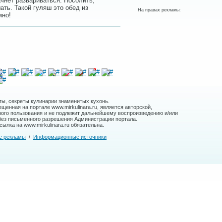
ачнет развариваться. Посолить,
ать. Такой гуляш это обед из
На правах рекламы:
мно!
ты, секреты кулинарии знаменитых кухонь.
енная на портале www.mirkulinara.ru, является авторской,
ного пользования и не подлежит дальнейшему воспроизведению и/или
без письменного разрешения Администрации портала.
ылка на www.mirkulinara.ru обязательна.
е рекламы
/
Информационные источники