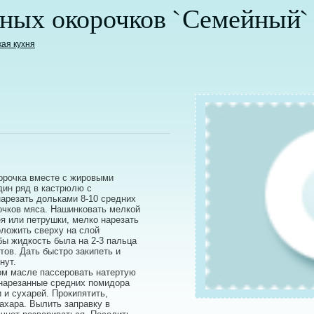
иных окорочков `Семейный`
кая кухня
орочка вместе с жировыми
дин ряд в кастрюлю с
арезать дольками 8-10 средних
очков мяса. Нашинковать мелкой
я или петрушки, мелко нарезать
оложить сверху на слой
бы жидкость была на 2-3 пальца
ов. Дать быстро закипеть и
нут.
ном масле пассеровать натертую
 нарезанные средних помидора
и и сухарей. Прокипятить,
сахара. Вылить заправку в