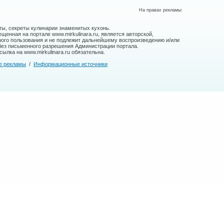
На правах рекламы:
ты, секреты кулинарии знаменитых кухонь.
енная на портале www.mirkulinara.ru, является авторской,
ного пользования и не подлежит дальнейшему воспроизведению и/или
без письменного разрешения Администрации портала.
ылка на www.mirkulinara.ru обязательна.
е рекламы
/
Информационные источники