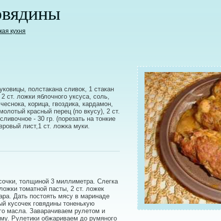
овядины
кая кухня
луковицы, полстакана сливок, 1 стакан
 2 ст. ложки яблочного уксуса, соль,
чеснока, корица, гвоздика, кардамон,
олотый красный перец (по вкусу), 2 ст.
сливочное - 30 гр. (порезать на тонкие
вровый лист,1 ст. ложка муки.
сочки, толщиной 3 миллиметра. Слегка
 ложки томатной пасты, 2 ст. ложек
хара. Дать постоять мясу в маринаде
ый кусочек говядины тоненькую
го масла. Заварачиваем рулетом и
му. Рулетики обжариваем до румяного