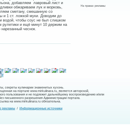
льона, добавляем лавровый лист и
На правах рекламы:
одливки обжариваем лук и морковь,
вляем сметану, смешанную со
ы и 1 ст. ложкой муки. Доводим до
и водой, чтобы соус не был слишком
 рулетики и ещё минут 10 держим на
 нарезанный чеснок.
ты, секреты кулинарии знаменитых кухонь.
енная на портале www.mirkulinara.ru, является авторской,
ного пользования и не подлежит дальнейшему воспроизведению и/или
без письменного разрешения Администрации портала.
ылка на www.mirkulinara.ru обязательна.
е рекламы
/
Информационные источники