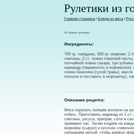
Рулетики из г
Главная страница
/
Блюда из мяса
/
Русс
На правах рекламы:
Ингредиенты:
700 гр. говядины, 500 гр. моркови, 2 
сметаны, 2 ст. ложки томатной пасты,
полчайной ложки сахара, три зубчика 
кориандр (перемолоть в кофемолке), м
ложки базилика (сухой травы), масло 
полоски и поставить в морозилку), ла
Описание рецепта:
Мясо порезать поперёк волокон на ку
отбить. Приготовить маринад из 1 ст.
сметаны, уксуса, приправ, соли и са
примерно час. Затем кладём на кажд
морковку (сырую) и кусочек сливочно
связываем ниткой, чтобы держал фор