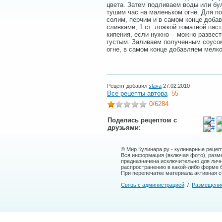
цвета. Затем подливаем воды или бу
тушим час на маленьком огне. Для п
солим, перчим и в самом конце доба
сливками, 1 ст. ложкой томатной паст
кипения, если нужно - можно развест
густым. Заливаем полученным соусом
огне, в самом конце добавляем мелко
Рецепт добавил
slava
27.02.2010
Все рецепты автора
55
0
/6284
Поделись рецептом с
друзьями:
© Мир Кулинара.ру - кулинарные рецеп
Вся информация (включая фото), размещ
предназначена исключительно для лич
распространению в какой-либо форме 
При перепечатке материала активная сс
Связь с администрацией
/
Размещени