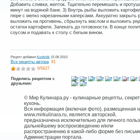
Добавить сливки, желток. Тщательно перемешать и протуш
минут на водяной бане. 3) Внутрь рыбы выложить картофе
пюре с мелко нарезанными каперсами. Аккуратно закрыть 
выложить на противень, сбрызнуть маслом и выложить ря
остатки картофеля. Запекать до готовоности. В конце поли
соусом и подавать к столу с белым вином.
Рецепт добавил
Kurilshik
15.08.2010
Все рецепты автора
81
0
/5627
Поделись рецептом с
друзьями:
© Мир Кулинара.ру - кулинарные рецепты, секре
кухонь.
Вся информация (включая фото), размещенная н
www.mirkulinara.ru, является авторской,
предназначена исключительно для личного польз
дальнейшему воспроизведению и/или
распространению в какой-либо форме без письм
Администрации портала.