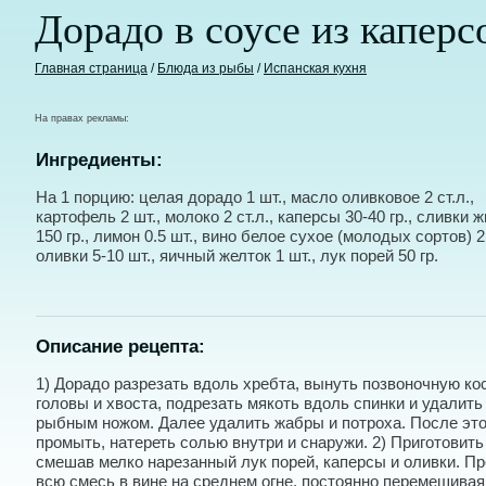
Дорадо в соусе из каперс
Главная страница
/
Блюда из рыбы
/
Испанская кухня
На правах рекламы:
Ингредиенты:
На 1 порцию: целая дорадо 1 шт., масло оливковое 2 ст.л.,
картофель 2 шт., молоко 2 ст.л., каперсы 30-40 гр., сливки 
150 гр., лимон 0.5 шт., вино белое сухое (молодых сортов) 2 
оливки 5-10 шт., яичный желток 1 шт., лук порей 50 гр.
Описание рецепта:
1) Дорадо разрезать вдоль хребта, вынуть позвоночную ко
головы и хвоста, подрезать мякоть вдоль спинки и удалить
рыбным ножом. Далее удалить жабры и потроха. После эт
промыть, натереть солью внутри и снаружи. 2) Приготовить
смешав мелко нарезанный лук порей, каперсы и оливки. П
всю смесь в вине на среднем огне, постоянно перемешивая