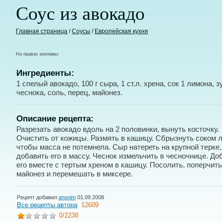
Соус из авокадо
Главная страница
/
Соусы
/
Европейская кухня
На правах рекламы:
Ингредиенты:
1 спелый авокадо, 100 г сыра, 1 ст.л. хрена, сок 1 лимона, з
чеснока, соль, перец, майонез.
Описание рецепта:
Разрезать авокадо вдоль на 2 половинки, вынуть косточку.
Очистить от кожицы. Размять в кашицу. Сбрызнуть соком 
чтобы масса не потемнела. Сыр натереть на крупной терке,
добавить его в массу. Чеснок измельчить в чесночнице. До
его вместе с тертым хреном в кашицу. Посолить, поперчить
майонез и перемешать в миксере.
Рецепт добавил
anonim
01.09.2008
Все рецепты автора
12609
0
/2238