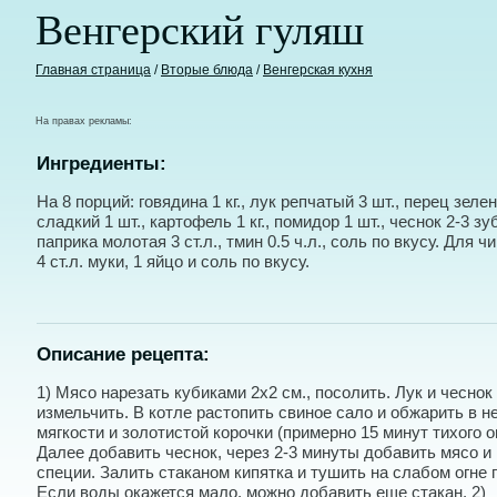
Венгерский гуляш
Главная страница
/
Вторые блюда
/
Венгерская кухня
На правах рекламы:
Ингредиенты:
На 8 порций: говядина 1 кг., лук репчатый 3 шт., перец зеле
сладкий 1 шт., картофель 1 кг., помидор 1 шт., чеснок 2-3 зуб
паприка молотая 3 ст.л., тмин 0.5 ч.л., соль по вкусу. Для чи
4 ст.л. муки, 1 яйцо и соль по вкусу.
Описание рецепта:
1) Мясо нарезать кубиками 2х2 см., посолить. Лук и чеснок
измельчить. В котле растопить свиное сало и обжарить в н
мягкости и золотистой корочки (примерно 15 минут тихого ог
Далее добавить чеснок, через 2-3 минуты добавить мясо и
специи. Залить стаканом кипятка и тушить на слабом огне 
Если воды окажется мало, можно добавить еще стакан. 2)