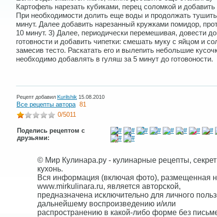
Картофель нарезать кубиками, перец соломкой и добавить 
При необходимости долить еще воды и продолжать тушить
минут. Далее добавить нарезанный кружками помидор, про
10 минут. 3) Далее, периодически перемешивая, довести до
готовности и добавить чипетки: смешать муку с яйцом и с
замесив тесто. Раскатать его и вылепить небольшие кусочк
необходимо добавлять в гуляш за 5 минут до готовоности.
Рецепт добавил
Kurilshik
15.08.2010
Все рецепты автора
81
0
/5011
Поделись рецептом с
друзьями:
© Мир Кулинара.ру - кулинарные рецепты, секре
кухонь.
Вся информация (включая фото), размещенная н
www.mirkulinara.ru, является авторской,
предназначена исключительно для личного польз
дальнейшему воспроизведению и/или
распространению в какой-либо форме без письм