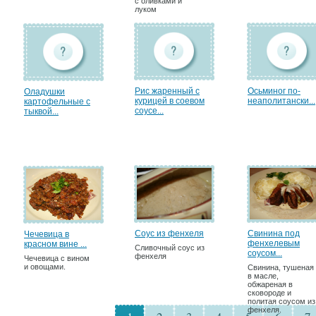
с оливками и
луком
Рис жаренный с
Осьминог по-
Оладушки
курицей в соевом
неаполитански...
картофельные с
соусе...
тыквой...
Соус из фенхеля
Свинина под
Чечевица в
фенхелевым
красном вине ...
Сливочный соус из
соусом...
фенхеля
Чечевица с вином
и овощами.
Свинина, тушеная
в масле,
обжареная в
сковороде и
политая соусом из
фенхеля.