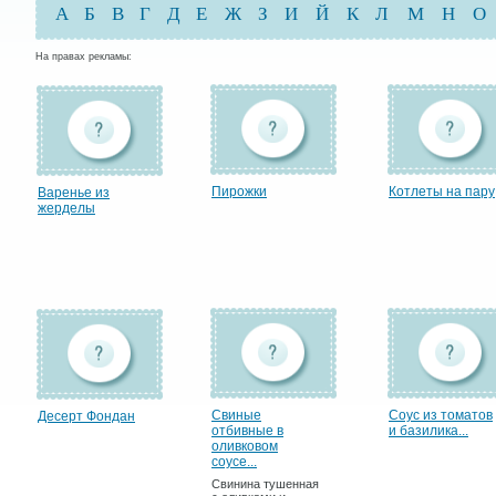
А
Б
В
Г
Д
Е
Ж
З
И
Й
К
Л
М
Н
О
На правах рекламы:
Пирожки
Котлеты на пару
Варенье из
жерделы
Свиные
Соус из томатов
Десерт Фондан
отбивные в
и базилика...
оливковом
соусе...
Свинина тушенная