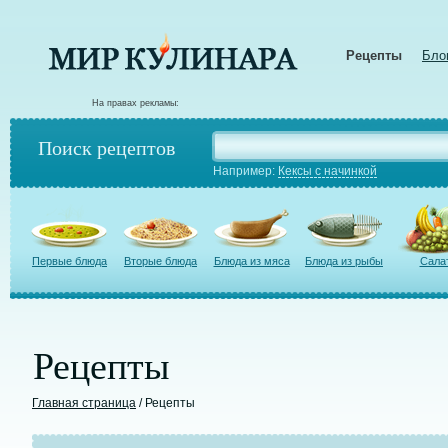
Рецепты
Бло
На правах рекламы:
Поиск рецептов
Например:
Кексы с начинкой
Первые блюда
Вторые блюда
Блюда из мяса
Блюда из рыбы
Сала
Рецепты
Главная страница
/ Рецепты