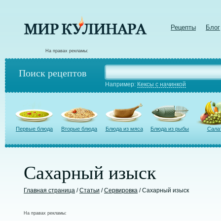
Рецепты
Блог
На правах рекламы:
Поиск рецептов
Например:
Кексы с начинкой
Первые блюда
Вторые блюда
Блюда из мяса
Блюда из рыбы
Сала
Сахарный изыск
Главная страница
/
Статьи
/
Сервировка
/ Сахарный изыск
На правах рекламы: