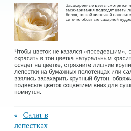
Засахаренные цветы смотрятся н
засахаривания подходят цветы л
белок, тонкой кисточкой нанесите
ситечко обсыпьте сахарной пудро
Чтобы цветок не казался «поседевшим», 
окрасить в тон цветка натуральным краси
осядет на цветке, стряхните лишние круп
лепестки на бумажных полотенцах или са
взялись засахарить крупный бутон, обвяжи
подвесьте цветок соцветием вниз для сушк
помнутся.
Салат в
лепестках