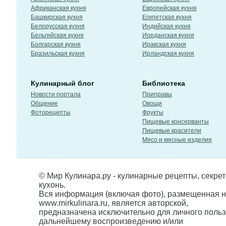
Африканская кухня
Европейская кухня
Башкирская кухня
Египетская кухня
Белорусская кухня
Индийская кухня
Бельгийская кухня
Иорданская кухня
Болгарская кухня
Иракская кухня
Бразильская кухня
Ирландская кухня
Кулинарный блог
Библиотека
Новости портала
Приправы
Общение
Овощи
Фоторецепты
Фрукты
Пищевые консерванты
Пищевые красители
Мясо и мясные изделия
© Мир Кулинара.ру - кулинарные рецепты, секре
кухонь.
Вся информация (включая фото), размещенная н
www.mirkulinara.ru, является авторской,
предназначена исключительно для личного польз
дальнейшему воспроизведению и/или