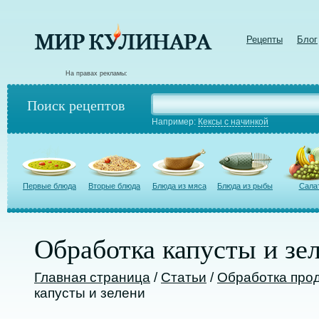
Рецепты
Блог
На правах рекламы:
Поиск рецептов
Например:
Кексы с начинкой
Первые блюда
Вторые блюда
Блюда из мяса
Блюда из рыбы
Сала
Обработка капусты и зе
Главная страница
/
Статьи
/
Обработка прод
капусты и зелени