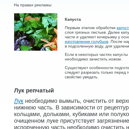
На правах рекламы:
Капуста
Первым этапом обработки
капус
слоя грязных листьев. Далее кап
части и удаляют кочерыжку у осн
изготовление голубцов
. После на
в подсоленную воду, для удален
Если в некоторых частях капусты
необходимо зачистить ножом.
Существуют особенности подгот
следует разрезать только перед г
свойство увядать.
Лук репчатый
Лук
необходимо вымыть, очистить от верхн
нижнюю часть. В зависимости от рецептур
кольцами, дольками, кубиками или полук
очищенном луке присутствует загрязнение
испорченную часть необходимо очистить 