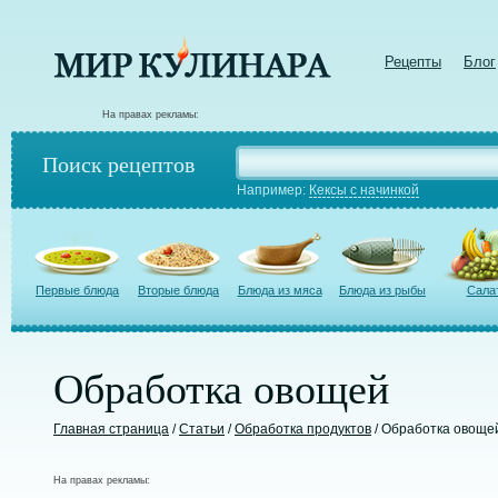
Рецепты
Блог
На правах рекламы:
Поиск рецептов
Например:
Кексы с начинкой
Первые блюда
Вторые блюда
Блюда из мяса
Блюда из рыбы
Сала
Обработка овощей
Главная страница
/
Статьи
/
Обработка продуктов
/ Обработка овоще
На правах рекламы: