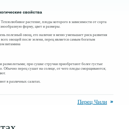
огические свойства
Теплолюбивое растение, плоды которого в зависимости от сорта
знообразную форму, цвет и размеры.
ень полезный овощ, его наличие в меню уменьшает риск развития
з всех овощей после зелени, перец является самым богатым
ом витамина
и размолотыми; при сушке стручки приобретают более густые
го. Обычно перец сушат на солнце, от чего плоды сморщиваются;
лют.
ют в различных салатах.
Перец Чили
птах