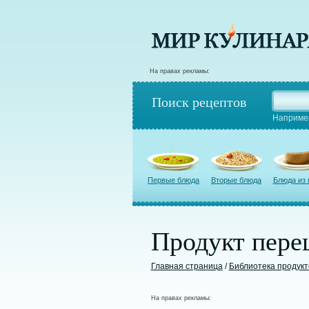
На правах рекламы:
Поиск рецептов
Наприме
Первые блюда
Вторые блюда
Блюда из
Продукт пере
Главная страница
/
Библиотека продукт
На правах рекламы: