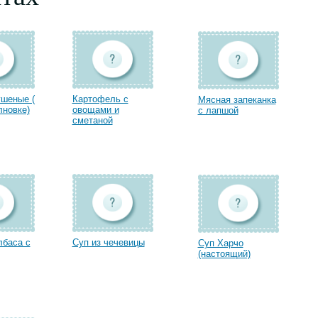
ушеные (
Картофель с
Мясная запеканка
лновке)
овощами и
с лапшой
сметаной
лбаса с
Суп из чечевицы
Суп Харчо
(настоящий)