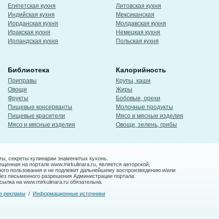
Египетская кухня
Литовская кухня
Индийская кухня
Мексиканская
Иорданская кухня
Молдавская кухня
Иракская кухня
Немецкая кухня
Ирландская кухня
Польская кухня
Библиотека
Калорийность
Приправы
Крупы, каши
Овощи
Жиры
Фрукты
Бобовые, орехи
Пищевые консерванты
Молочные продукты
Пищевые красители
Мясо и мясные изделия
Мясо и мясные изделия
Овощи, зелень, грибы
ты, секреты кулинарии знаменитых кухонь.
енная на портале www.mirkulinara.ru, является авторской,
ного пользования и не подлежит дальнейшему воспроизведению и/или
без письменного разрешения Администрации портала.
ылка на www.mirkulinara.ru обязательна.
е рекламы
/
Информационные источники