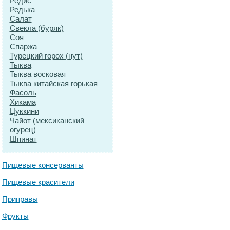
Редис
Редька
Салат
Свекла (буряк)
Соя
Спаржа
Турецкий горох (нут)
Тыква
Тыква восковая
Тыква китайская горькая
Фасоль
Хикама
Цуккини
Чайот (мексиканский
огурец)
Шпинат
Пищевые консерванты
Пищевые красители
Приправы
Фрукты