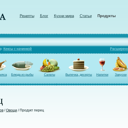
Рецепты
Блог
Кухни мира
Статьи
Продукты
р:
Кексы с начинкой
Расширенн
 мяса
Блюда из рыбы
Салаты
Выпечка, десерты
Напитки
Закуски
ц
ов
/
Овощи
/ Продукт перец