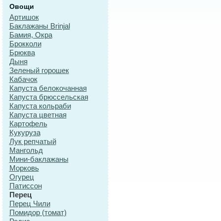
Овощи
Артишок
Баклажаны Brinjal
Бамия, Окра
Брокколи
Брюква
Дыня
Зеленый горошек
Кабачок
Капуста белокочанная
Капуста брюссельская
Капуста кольраби
Капуста цветная
Картофель
Кукуруза
Лук репчатый
Мангольд
Мини-баклажаны
Морковь
Огурец
Патиссон
Перец
Перец Чили
Помидор (томат)