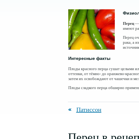
Физиол
Перец
— 
имеют ра
Перец оч
рака, а и
источник
Интересные факты
Плоды красного перца сушат целыми ил
оттенки, от тёмно- до оранжево-красно
затем их освобождают от чашечки и ме
Плоды сладкого перца обширно применя
Патиссон
Перец в реце