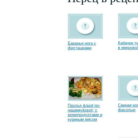
Кабачки т
Баранья нога с
в микрово
фисташками
Свиная ко
Паэлья &quot;по-
фасолью
нашему&quot; с
морепродуктами и
куриным мясом