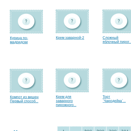
Крем заварной-2
Сложный
Курица по-
яблочный пирог..
мадридски
Крем для
Торт
Компот из вишен
заварного
`Чародейка`...
Первый способ...
пирожного...