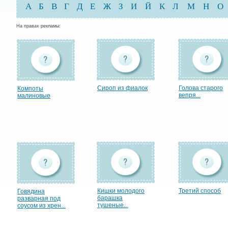
А
Б
В
Г
Д
Е
Ж
З
И
Й
К
Л
М
Н
О
На правах рекламы:
Сироп из фиалок
Голова старого
Компоты
вепря...
малиновые
Кишки молодого
Третий способ
Говядина
барашка
разварная под
тушеные...
соусом из хрен...