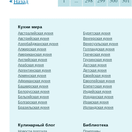
Назад
1
...
298
299
300
301
Кухни мира
Австралийская кухня
Бурятская кухня
Австрийская кухня
Венгерская кухня
Азербайджанская кухня
Венесуэльская кухня
Алжирская кухня
Голландская кухня
Американская кухня
Греческая кухня
Английская кухня
Грузинская кухня
Арабская кухня
Датская кухня
Аргентинская кухня
Детская кухня
Армянская кухня
Еврейская кухня
Африканская кухня
Европейская кухня
Башкирская кухня
Египетская кухня
Белорусская кухня
Индийская кухня
Бельгийская кухня
Иорданская кухня
Болгарская кухня
Иракская кухня
Бразильская кухня
Ирландская кухня
Кулинарный блог
Библиотека
Новости портала
Приправы