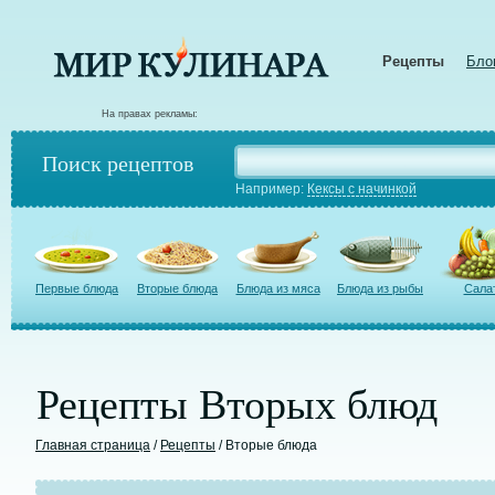
Рецепты
Бло
На правах рекламы:
Поиск рецептов
Например:
Кексы с начинкой
Первые блюда
Вторые блюда
Блюда из мяса
Блюда из рыбы
Сала
Рецепты Вторых блюд
Главная страница
/
Рецепты
/ Вторые блюда