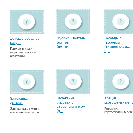
Пудинг `Шалтай-
Голубцы с
Детское овощное
Болтай`
творогом
рагу ...
(детям)...
`Зимняя сказка`
Рагу из редьки,
(д...
моркови, лука со
сметаной.
Запеканка
Клецки
Запеканка
рисовая с
картофельные ...
детская
отварным мясом
Клецки из
Запеканка из мяса,
(д...
картофеля и мяса.
макарон и капусты.