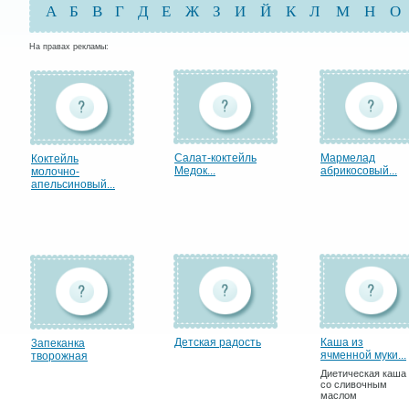
А
Б
В
Г
Д
Е
Ж
З
И
Й
К
Л
М
Н
О
На правах рекламы:
Салат-коктейль
Мармелад
Коктейль
Медок...
абрикосовый...
молочно-
апельсиновый...
Детская радость
Каша из
3апеканка
ячменной муки...
творожная
Диетическая каша
со сливочным
маслом