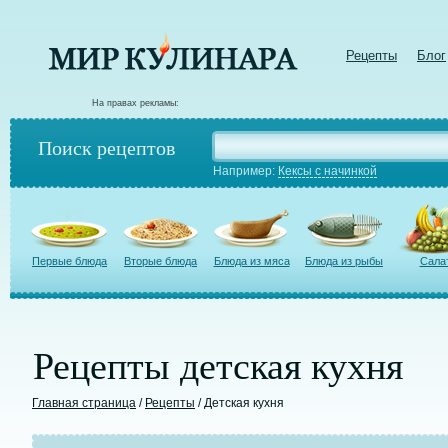
Рецепты
Блог
На правах рекламы:
Поиск рецептов
Например:
Кексы с начинкой
Первые блюда
Вторые блюда
Блюда из мяса
Блюда из рыбы
Сала
Рецепты детская кухня
Главная страница
/
Рецепты
/ Детская кухня