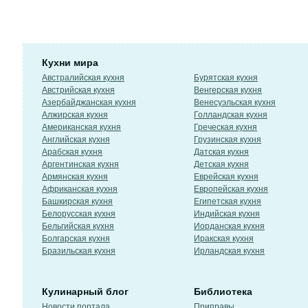
Кухни мира
Австралийская кухня
Бурятская кухня
Австрийская кухня
Венгерская кухня
Азербайджанская кухня
Венесуэльская кухня
Алжирская кухня
Голландская кухня
Американская кухня
Греческая кухня
Английская кухня
Грузинская кухня
Арабская кухня
Датская кухня
Аргентинская кухня
Детская кухня
Армянская кухня
Еврейская кухня
Африканская кухня
Европейская кухня
Башкирская кухня
Египетская кухня
Белорусская кухня
Индийская кухня
Бельгийская кухня
Иорданская кухня
Болгарская кухня
Иракская кухня
Бразильская кухня
Ирландская кухня
Кулинарный блог
Библиотека
Новости портала
Приправы