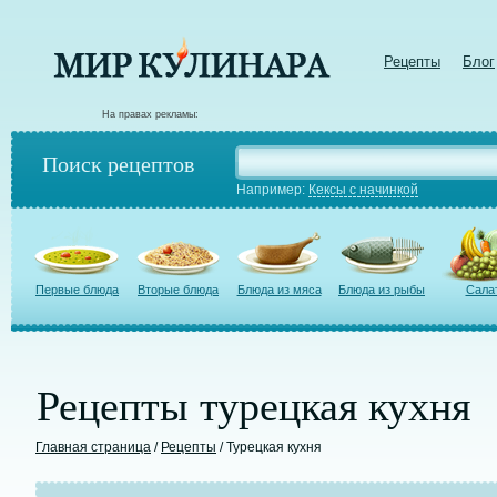
Рецепты
Блог
На правах рекламы:
Поиск рецептов
Например:
Кексы с начинкой
Первые блюда
Вторые блюда
Блюда из мяса
Блюда из рыбы
Сала
Рецепты турецкая кухня
Главная страница
/
Рецепты
/ Турецкая кухня