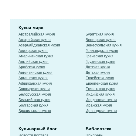
Кухни мира
Австралийская кухня
Бурятская кухня
Австрийская кухня
Венгерская кухня
Азербайджанская кухня
Венесуэльская кухня
Алжирская кухня
Голландская кухня
Американская кухня
Греческая кухня
Английская кухня
Грузинская кухня
Арабская кухня
Датская кухня
Аргентинская кухня
Детская кухня
Армянская кухня
Еврейская кухня
Африканская кухня
Европейская кухня
Башкирская кухня
Египетская кухня
Белорусская кухня
Индийская кухня
Бельгийская кухня
Иорданская кухня
Болгарская кухня
Иракская кухня
Бразильская кухня
Ирландская кухня
Кулинарный блог
Библиотека
Новости портала
Приправы