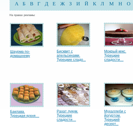
А
Б
В
Г
Д
Е
Ж
З
И
Й
К
Л
М
Н
О
На правах рекламы:
Бисквит с
Мокрый кекс.
Шаурма по-
апельсинами.
Турецкие
домашнему
Турецкие сладо...
сладости....
Рахат лукум.
Мухаллеби с
Баклава.
Турецкие
йогуртом.
Турецкая кухня....
сладости....
Турецкий
десерт...