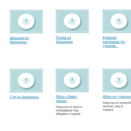
Пилав из
Куриная
Шашлык из
баранины
запеканка по-
баранины
турецки...
Яйца «Омер-
Яйца по-турецки
Суп из баранины
паша»
Закуска из курино
печени, яиц и
Закуска из лука и
томата
помидоров под
яйцами и сыром