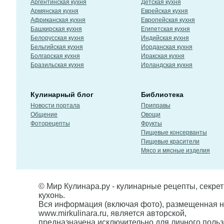
Аргентинская кухня
Детская кухня
Армянская кухня
Еврейская кухня
Африканская кухня
Европейская кухня
Башкирская кухня
Египетская кухня
Белорусская кухня
Индийская кухня
Бельгийская кухня
Иорданская кухня
Болгарская кухня
Иракская кухня
Бразильская кухня
Ирландская кухня
Кулинарный блог
Библиотека
Новости портала
Приправы
Общение
Овощи
Фоторецепты
Фрукты
Пищевые консерванты
Пищевые красители
Мясо и мясные изделия
© Мир Кулинара.ру - кулинарные рецепты, секре
кухонь.
Вся информация (включая фото), размещенная н
www.mirkulinara.ru, является авторской,
предназначена исключительно для личного польз