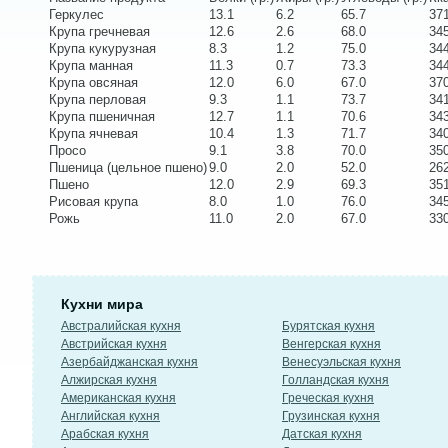
Геркулес
13.1
6.2
65.7
37
Крупа гречневая
12.6
2.6
68.0
34
Крупа кукурузная
8.3
1.2
75.0
34
Крупа манная
11.3
0.7
73.3
34
Крупа овсяная
12.0
6.0
67.0
37
Крупа перловая
9.3
1.1
73.7
34
Крупа пшеничная
12.7
1.1
70.6
34
Крупа ячневая
10.4
1.3
71.7
34
Просо
9.1
3.8
70.0
35
Пшеница (цельное пшено)
9.0
2.0
52.0
26
Пшено
12.0
2.9
69.3
35
Рисовая крупа
8.0
1.0
76.0
34
Рожь
11.0
2.0
67.0
33
Кухни мира
Австралийская кухня
Бурятская кухня
Австрийская кухня
Венгерская кухня
Азербайджанская кухня
Венесуэльская кухня
Алжирская кухня
Голландская кухня
Американская кухня
Греческая кухня
Английская кухня
Грузинская кухня
Арабская кухня
Датская кухня