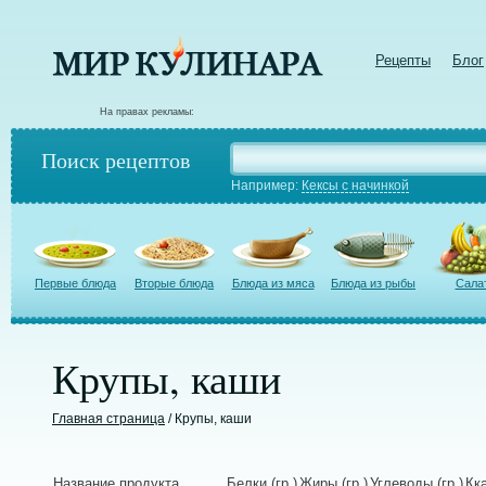
Рецепты
Блог
На правах рекламы:
Поиск рецептов
Например:
Кексы с начинкой
Первые блюда
Вторые блюда
Блюда из мяса
Блюда из рыбы
Сала
Крупы, каши
Главная страница
/ Крупы, каши
Название продукта
Белки (гр.)
Жиры (гр.)
Углеводы (гр.)
Кка