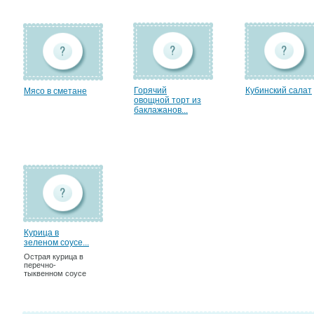
Горячий
Кубинский салат
Мясо в сметане
овощной торт из
баклажанов...
Курица в
зеленом соусе...
Острая курица в
перечно-
тыквенном соусе