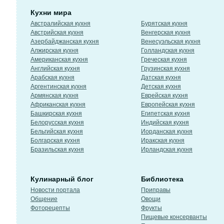
Кухни мира
Австралийская кухня
Бурятская кухня
Австрийская кухня
Венгерская кухня
Азербайджанская кухня
Венесуэльская кухня
Алжирская кухня
Голландская кухня
Американская кухня
Греческая кухня
Английская кухня
Грузинская кухня
Арабская кухня
Датская кухня
Аргентинская кухня
Детская кухня
Армянская кухня
Еврейская кухня
Африканская кухня
Европейская кухня
Башкирская кухня
Египетская кухня
Белорусская кухня
Индийская кухня
Бельгийская кухня
Иорданская кухня
Болгарская кухня
Иракская кухня
Бразильская кухня
Ирландская кухня
Кулинарный блог
Библиотека
Новости портала
Приправы
Общение
Овощи
Фоторецепты
Фрукты
Пищевые консерванты