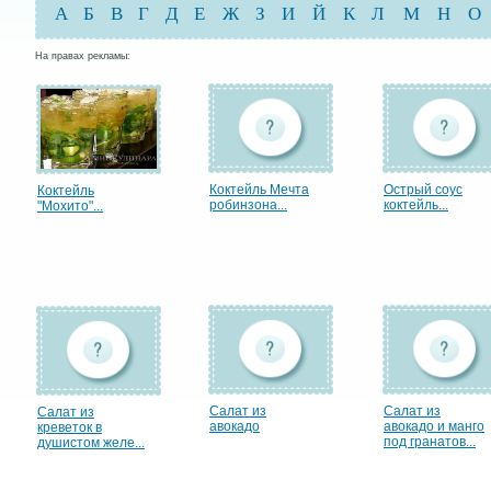
А
Б
В
Г
Д
Е
Ж
З
И
Й
К
Л
М
Н
О
На правах рекламы:
Коктейль Мечта
Острый соус
Коктейль
робинзона...
коктейль...
"Мохито"...
Салат из
Салат из
Салат из
авокадо
авокадо и манго
креветок в
под гранатов...
душистом желе...