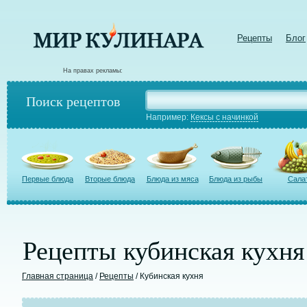
Рецепты
Блог
На правах рекламы:
Поиск рецептов
Например:
Кексы с начинкой
Первые блюда
Вторые блюда
Блюда из мяса
Блюда из рыбы
Сала
Рецепты кубинская кухня
Главная страница
/
Рецепты
/ Кубинская кухня