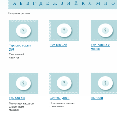
А
Б
В
Г
Д
Е
Ж
З
И
Й
К
Л
М
Н
О
На правах рекламы:
Суп мясной
Суп лапша с
Турисмо торык
мясом
вуд
Творожный
напиток
Суитли-унаш
Шипели
Суитли аш
Пшеничная лапша
Молочная каша со
с молоком
сливочным
маслом