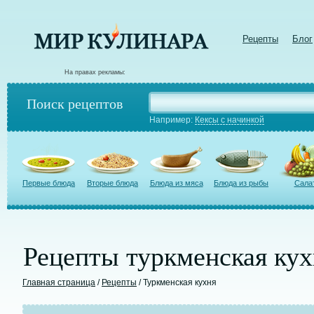
Рецепты
Блог
На правах рекламы:
Поиск рецептов
Например:
Кексы с начинкой
Первые блюда
Вторые блюда
Блюда из мяса
Блюда из рыбы
Сала
Рецепты туркменская кух
Главная страница
/
Рецепты
/ Туркменская кухня