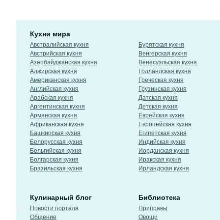
Кухни мира
Австралийская кухня
Бурятская кухня
Австрийская кухня
Венгерская кухня
Азербайджанская кухня
Венесуэльская кухня
Алжирская кухня
Голландская кухня
Американская кухня
Греческая кухня
Английская кухня
Грузинская кухня
Арабская кухня
Датская кухня
Аргентинская кухня
Детская кухня
Армянская кухня
Еврейская кухня
Африканская кухня
Европейская кухня
Башкирская кухня
Египетская кухня
Белорусская кухня
Индийская кухня
Бельгийская кухня
Иорданская кухня
Болгарская кухня
Иракская кухня
Бразильская кухня
Ирландская кухня
Кулинарный блог
Библиотека
Новости портала
Приправы
Общение
Овощи