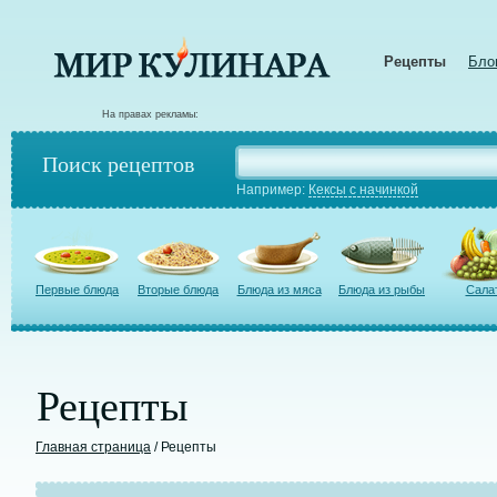
Рецепты
Бло
На правах рекламы:
Поиск рецептов
Например:
Кексы с начинкой
Первые блюда
Вторые блюда
Блюда из мяса
Блюда из рыбы
Сала
Рецепты
Главная страница
/ Рецепты