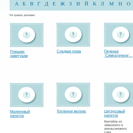
А
Б
В
Г
Д
Е
Ж
З
И
Й
К
Л
М
Н
О
На правах рекламы:
Сладкая горка
Печенье
Плюшки-
`Симпатичное`...
завитушки
Топленое молоко
Цитрусовый
Малиновый
напиток
напиток
Коктейль из
лимонного и
апельсинового
сока.