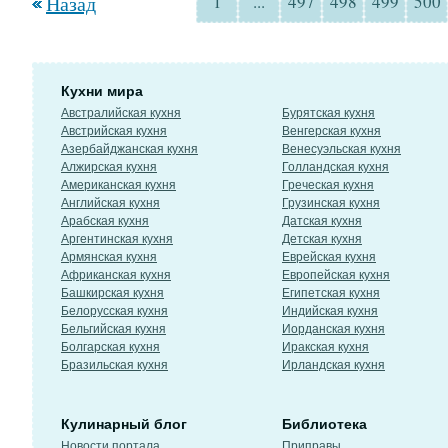
Назад
1
...
497
498
499
500
Кухни мира
Австралийская кухня
Бурятская кухня
Австрийская кухня
Венгерская кухня
Азербайджанская кухня
Венесуэльская кухня
Алжирская кухня
Голландская кухня
Американская кухня
Греческая кухня
Английская кухня
Грузинская кухня
Арабская кухня
Датская кухня
Аргентинская кухня
Детская кухня
Армянская кухня
Еврейская кухня
Африканская кухня
Европейская кухня
Башкирская кухня
Египетская кухня
Белорусская кухня
Индийская кухня
Бельгийская кухня
Иорданская кухня
Болгарская кухня
Иракская кухня
Бразильская кухня
Ирландская кухня
Кулинарный блог
Библиотека
Новости портала
Приправы