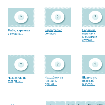
Картофель с
Баранина
Рыба, жаренная
сельдью
вареная с
в сухарях...
клецками и
соусом ...
Чахохбили из
Шашлык из
Чахохбили из
говядины,
говяжьей
говядины...
пряная...
вырезки...