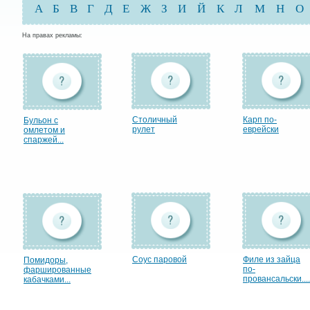
А
Б
В
Г
Д
Е
Ж
З
И
Й
К
Л
М
Н
О
На правах рекламы:
Столичный
Карп по-
Бульон с
рулет
еврейски
омлетом и
спаржей...
Соус паровой
Филе из зайца
Помидоры,
по-
фаршированные
провансальски....
кабачками...