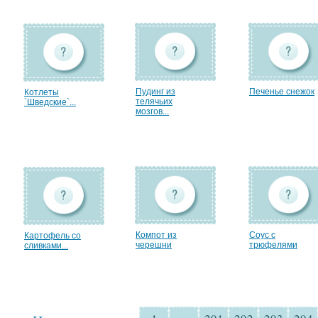
Пудинг из
Печенье снежок
Котлеты
телячьих
`Шведские`...
мозгов...
Компот из
Соус с
Картофель со
черешни
трюфелями
сливками...