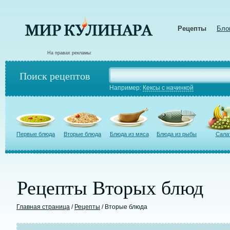
Рецепты
Бло
На правах рекламы:
Поиск рецептов
Например:
Кексы с начинкой
Первые блюда
Вторые блюда
Блюда из мяса
Блюда из рыбы
Сала
Рецепты Вторых блюд
Главная страница
/
Рецепты
/ Вторые блюда