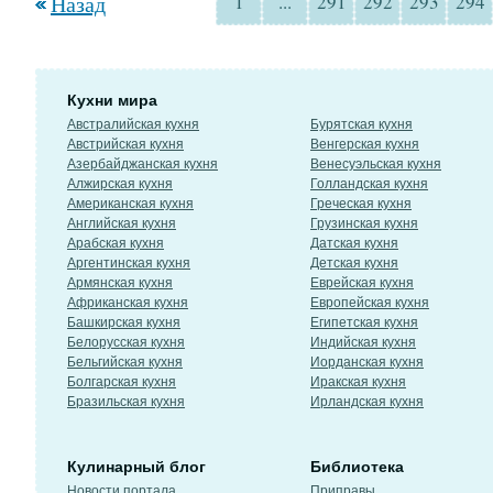
Назад
1
...
291
292
293
294
Кухни мира
Австралийская кухня
Бурятская кухня
Австрийская кухня
Венгерская кухня
Азербайджанская кухня
Венесуэльская кухня
Алжирская кухня
Голландская кухня
Американская кухня
Греческая кухня
Английская кухня
Грузинская кухня
Арабская кухня
Датская кухня
Аргентинская кухня
Детская кухня
Армянская кухня
Еврейская кухня
Африканская кухня
Европейская кухня
Башкирская кухня
Египетская кухня
Белорусская кухня
Индийская кухня
Бельгийская кухня
Иорданская кухня
Болгарская кухня
Иракская кухня
Бразильская кухня
Ирландская кухня
Кулинарный блог
Библиотека
Новости портала
Приправы