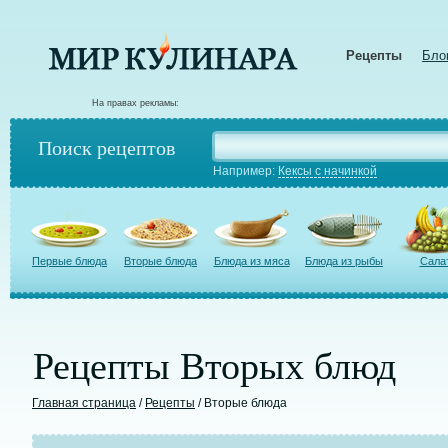
Рецепты
Бло
На правах рекламы:
Поиск рецептов
Например:
Кексы с начинкой
Первые блюда
Вторые блюда
Блюда из мяса
Блюда из рыбы
Сала
Рецепты Вторых блюд
Главная страница
/
Рецепты
/ Вторые блюда