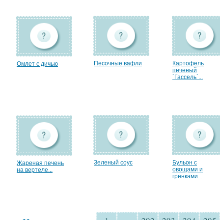
Песочные вафли
Картофель
Омлет с дичью
печеный
`Гассель`...
Зеленый соус
Бульон с
Жареная печень
овощами и
на вертеле...
гренками...