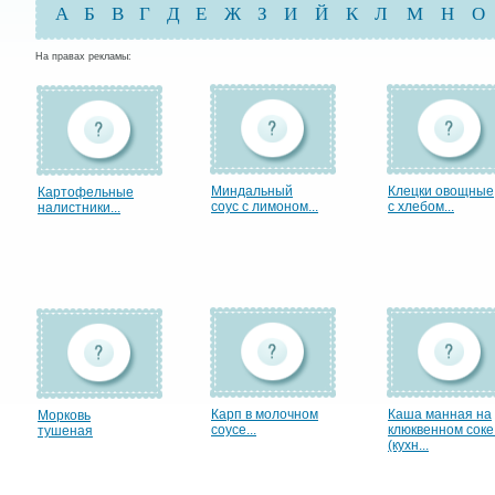
А
Б
В
Г
Д
Е
Ж
З
И
Й
К
Л
М
Н
О
На правах рекламы:
Миндальный
Клецки овощные
Картофельные
соус с лимоном...
с хлебом...
налистники...
Карп в молочном
Каша манная на
Морковь
соусе...
клюквенном соке
тушеная
(кухн...