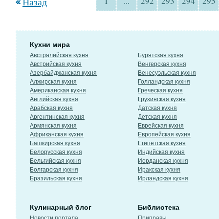
Назад
1
...
292
293
294
295
Кухни мира
Австралийская кухня
Бурятская кухня
Австрийская кухня
Венгерская кухня
Азербайджанская кухня
Венесуэльская кухня
Алжирская кухня
Голландская кухня
Американская кухня
Греческая кухня
Английская кухня
Грузинская кухня
Арабская кухня
Датская кухня
Аргентинская кухня
Детская кухня
Армянская кухня
Еврейская кухня
Африканская кухня
Европейская кухня
Башкирская кухня
Египетская кухня
Белорусская кухня
Индийская кухня
Бельгийская кухня
Иорданская кухня
Болгарская кухня
Иракская кухня
Бразильская кухня
Ирландская кухня
Кулинарный блог
Библиотека
Новости портала
Приправы