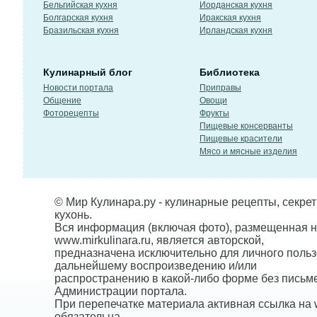
Бельгийская кухня
Иорданская кухня
Болгарская кухня
Иракская кухня
Бразильская кухня
Ирландская кухня
Кулинарный блог
Библиотека
Новости портала
Приправы
Общение
Овощи
Фоторецепты
Фрукты
Пищевые консерванты
Пищевые красители
Мясо и мясные изделия
© Мир Кулинара.ру - кулинарные рецепты, секре
кухонь.
Вся информация (включая фото), размещенная н
www.mirkulinara.ru, является авторской,
предназначена исключительно для личного польз
дальнейшему воспроизведению и/или
распространению в какой-либо форме без письм
Администрации портала.
При перепечатке материала активная ссылка на w
обязательна.