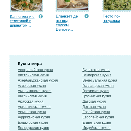
Бланкетт де
Песто по-
Каннеллони с
вю под
генуэзски
телятиной и
соусом
шпинатом...
Велюте...
Кухни мира
Австралийская кухня
Бурятская кухня
Австрийская кухня
Венгерская кухня
Азербайджанская кухня
Венесуэльская кухня
Алжирская кухня
Голландская кухня
Американская кухня
Греческая кухня
Английская кухня
Грузинская кухня
Арабская кухня
Датская кухня
Аргентинская кухня
Детская кухня
Армянская кухня
Еврейская кухня
Африканская кухня
Европейская кухня
Башкирская кухня
Египетская кухня
Белорусская кухня
Индийская кухня