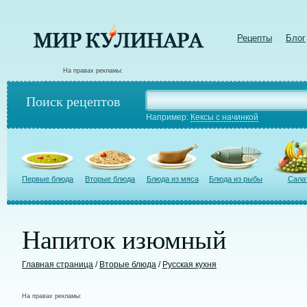
Рецепты
Блог
На правах рекламы:
Поиск рецептов
Например:
Кексы с начинкой
Первые блюда
Вторые блюда
Блюда из мяса
Блюда из рыбы
Сала
Напиток изюмный
Главная страница
/
Вторые блюда
/
Русская кухня
На правах рекламы: