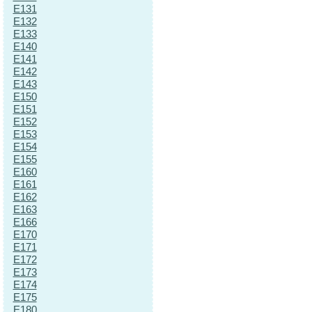
E131
E132
E133
E140
E141
E142
E143
E150
E151
E152
E153
E154
E155
E160
E161
E162
E163
E166
E170
E171
E172
E173
E174
E175
E180