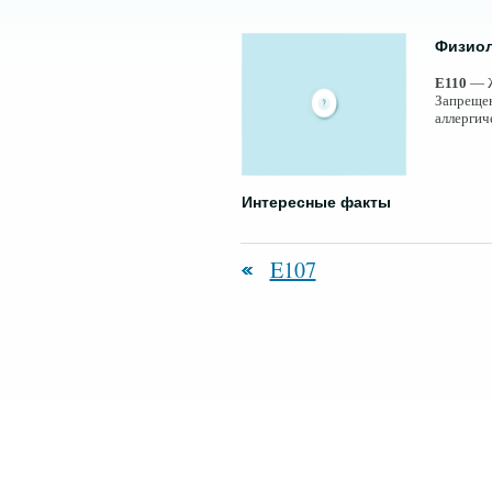
Физиол
E110
— Ж
Запрещен
аллергич
Интересные факты
E107