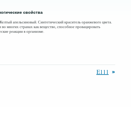
огические свойства
елтый апельсиновый. Синтетический краситель оранжевого цвета.
 во многих странах как вещество, способное провацировать
еские реакции в организме.
E111