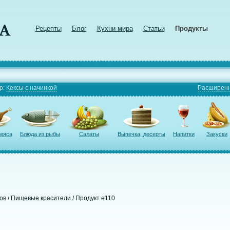
Рецепты
Блог
Кухни мира
Статьи
Продукты
р:
Кексы с начинкой
Расширенн
 мяса
Блюда из рыбы
Салаты
Выпечка, десерты
Напитки
Закуски
ов
/
Пищевые красители
/ Продукт e110