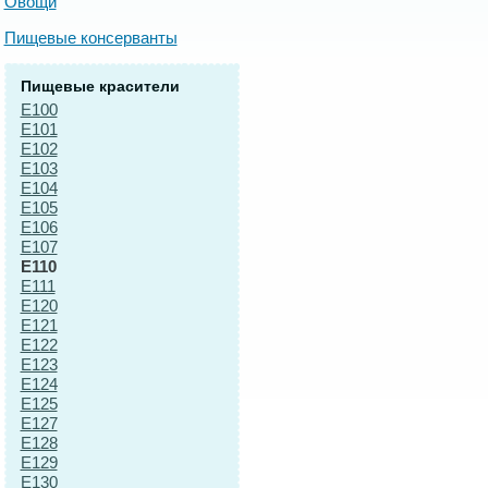
Овощи
Пищевые консерванты
Пищевые красители
E100
E101
E102
E103
E104
E105
E106
E107
E110
E111
E120
E121
E122
E123
E124
E125
E127
E128
E129
E130