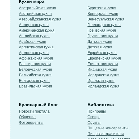
Кухни мира
Австралийская кухня
Бурятская кухня
Австрийская кухня
Венгерская кухня
Азербайджанская кухня
Венесуэльская кухня
Алжирская кухня
Голландская кухня
Американская кухня
Греческая кухня
Английская кухня
Грузинская кухня
Арабская кухня
Датская кухня
Аргентинская кухня
Детская кухня
Армянская кухня
Еврейская кухня
Африканская кухня
Европейская кухня
Башкирская кухня
Египетская кухня
Белорусская кухня
Индийская кухня
Бельгийская кухня
Иорданская кухня
Болгарская кухня
Иракская кухня
Бразильская кухня
Ирландская кухня
Кулинарный блог
Библиотека
Новости портала
Приправы
Общение
Овощи
Фоторецепты
Фрукты
Пищевые консерванты
Пищевые красители