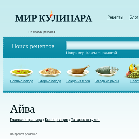
Рецепты
Блог
На правах рекламы:
Поиск рецептов
Например:
Кексы с начинкой
Первые блюда
Вторые блюда
Блюда из мяса
Блюда из рыбы
Сала
Айва
Главная страница
/
Консервация
/
Татарская кухня
На правах рекламы: