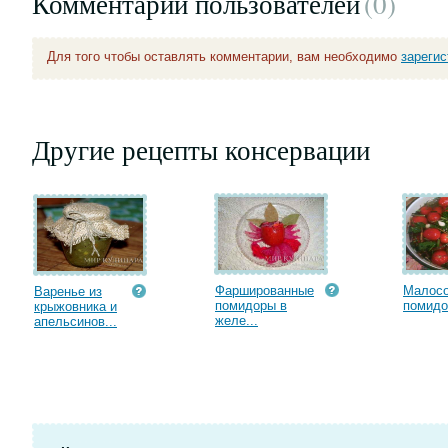
Комментарии пользователей
(0
)
Для того чтобы оставлять комментарии, вам необходимо
зареги
Другие рецепты консервации
Фаршированные
Малос
Варенье из
помидоры в
помидо
крыжовника и
желе...
апельсинов...