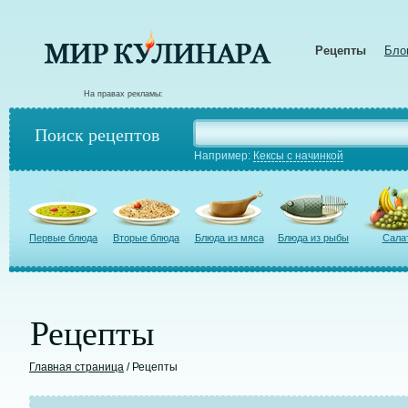
Рецепты
Бло
На правах рекламы:
Поиск рецептов
Например:
Кексы с начинкой
Первые блюда
Вторые блюда
Блюда из мяса
Блюда из рыбы
Сала
Рецепты
Главная страница
/ Рецепты