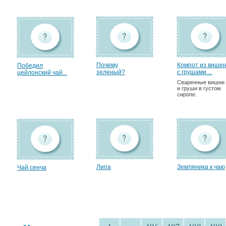
Почему
Компот из више
Победил
зеленый?
с грушами....
цейлонский чай...
Сваренные вишни
и груши в густом
сиропе.
Липа
Земляника к чаю
Чай сенча