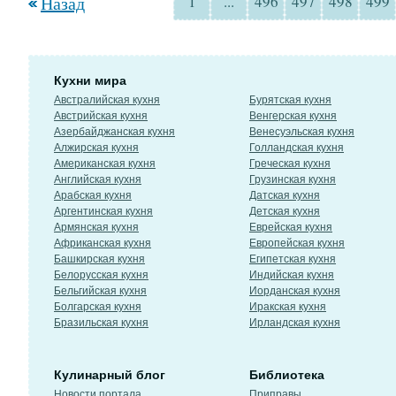
Назад
1
...
496
497
498
499
Кухни мира
Австралийская кухня
Бурятская кухня
Австрийская кухня
Венгерская кухня
Азербайджанская кухня
Венесуэльская кухня
Алжирская кухня
Голландская кухня
Американская кухня
Греческая кухня
Английская кухня
Грузинская кухня
Арабская кухня
Датская кухня
Аргентинская кухня
Детская кухня
Армянская кухня
Еврейская кухня
Африканская кухня
Европейская кухня
Башкирская кухня
Египетская кухня
Белорусская кухня
Индийская кухня
Бельгийская кухня
Иорданская кухня
Болгарская кухня
Иракская кухня
Бразильская кухня
Ирландская кухня
Кулинарный блог
Библиотека
Новости портала
Приправы