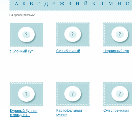
А
Б
В
Г
Д
Е
Ж
З
И
Й
К
Л
М
Н
О
На правах рекламы:
Суп яблочный
Черничный суп
Яблочный суп
Картофельный
Суп с гренками
Куриный бульон
супчик
с мандлех...