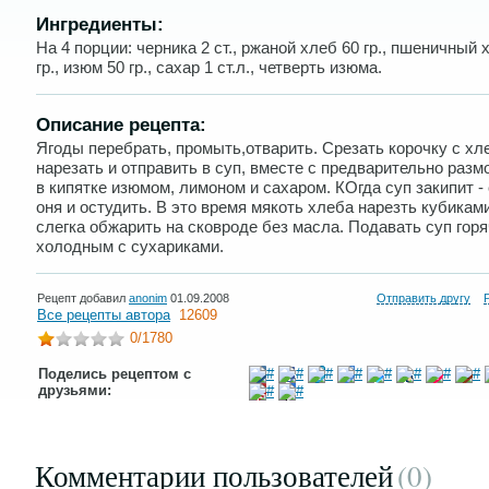
Ингредиенты:
На 4 порции: черника 2 ст., ржаной хлеб 60 гр., пшеничный 
гр., изюм 50 гр., сахар 1 ст.л., четверть изюма.
Описание рецепта:
Ягоды перебрать, промыть,отварить. Срезать корочку с хл
нарезать и отправить в суп, вместе с предварительно раз
в кипятке изюмом, лимоном и сахаром. КОгда суп закипит - 
оня и остудить. В это время мякоть хлеба нарезть кубикам
слегка обжарить на сковроде без масла. Подавать суп гор
холодным с сухариками.
Рецепт добавил
anonim
01.09.2008
Отправить другу
Все рецепты автора
12609
0
/1780
Поделись рецептом с
друзьями:
Комментарии пользователей
(0
)