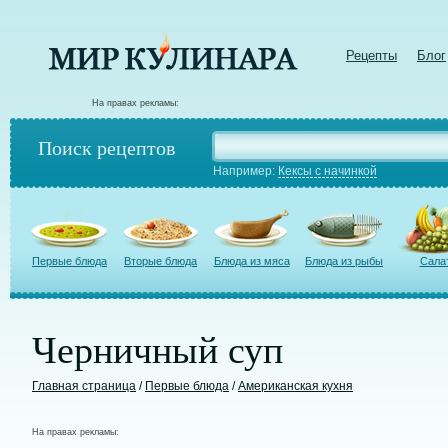
Рецепты
Блог
На правах рекламы:
Поиск рецептов
Например:
Кексы с начинкой
Первые блюда
Вторые блюда
Блюда из мяса
Блюда из рыбы
Сала
Черничный суп
Главная страница
/
Первые блюда
/
Американская кухня
На правах рекламы: