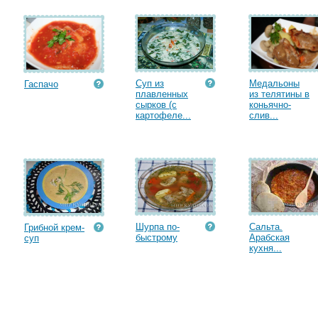
Суп из
Медальоны
Гаспачо
плавленных
из телятины в
сырков (с
коньячно-
картофеле...
слив...
Шурпа по-
Сальта.
Грибной крем-
быстрому
Арабская
суп
кухня...