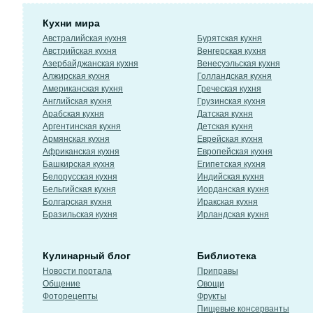
Кухни мира
Австралийская кухня
Бурятская кухня
Австрийская кухня
Венгерская кухня
Азербайджанская кухня
Венесуэльская кухня
Алжирская кухня
Голландская кухня
Американская кухня
Греческая кухня
Английская кухня
Грузинская кухня
Арабская кухня
Датская кухня
Аргентинская кухня
Детская кухня
Армянская кухня
Еврейская кухня
Африканская кухня
Европейская кухня
Башкирская кухня
Египетская кухня
Белорусская кухня
Индийская кухня
Бельгийская кухня
Иорданская кухня
Болгарская кухня
Иракская кухня
Бразильская кухня
Ирландская кухня
Кулинарный блог
Библиотека
Новости портала
Приправы
Общение
Овощи
Фоторецепты
Фрукты
Пищевые консерванты