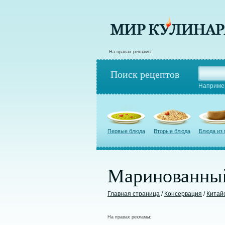
На правах рекламы:
Поиск рецептов
Наприме
Первые блюда
Вторые блюда
Блюда из
Маринованный
Главная страница
/
Консервация
/
Китай
На правах рекламы: