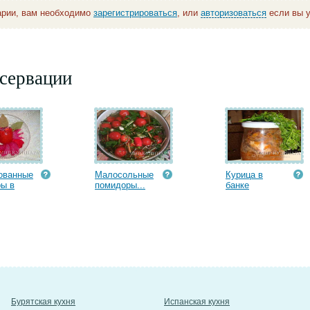
арии, вам необходимо
зарегистрироваться
, или
авторизоваться
если вы у
сервации
ованные
Малосольные
Курица в
ы в
помидоры...
банке
Бурятская кухня
Испанская кухня