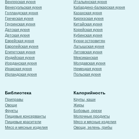
Венгерская кухня
Итальянская кухня
Венесуэльская кухня
Кабардино-балкарская кухня
Голландская кухня
Казахская кухня
Греческая кухня
Киргизская кухня
Грузинская кухня
Китайская кухня
Датская кухня
Корейская кухня
Детская кухня
Кубинская кухня
Еврейская кухня
Кухни островитян
Европейская кухня
Латышская кухня
Египетская кухня
Литовская кухня
Индийская кухня
Мексиканская
Иорданская кухня
Молдавская кухня
Иракская кухня
Немецкая кухня
Ирландская кухня
Польская кухня
Библиотека
Калорийность
Приправы
Крупы, каши
Овощи
Жиры
Фрукты
Бобовые, орехи
Пищевые консерванты
Молочные продукты
Пищевые красители
Мясо и мясные изделия
Мясо и мясные изделия
Овощи, зелень, грибы