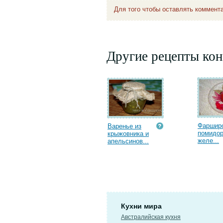
Для того чтобы оставлять коммент
Другие рецепты кон
Фаршир
Варенье из
помидор
крыжовника и
желе...
апельсинов...
Кухни мира
Австралийская кухня