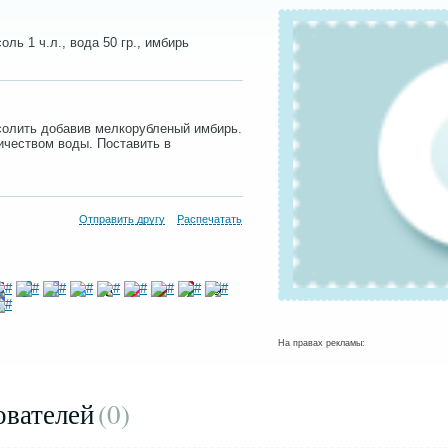
оль 1 ч.л., вода 50 гр., имбирь
солить добавив мелкорубленый имбирь.
чеством воды. Поставить в
Отправить другу
Распечатать
На правах рекламы:
ователей
(0
)