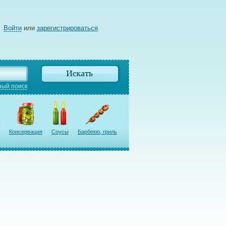
Войти
или
зарегистрироваться
ый поиск
Консервация
Соусы
Барбекю, гриль