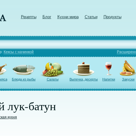
Рецепты
Блог
Кухни мира
Статьи
Продукты
р:
Кексы с начинкой
Расширенн
 мяса
Блюда из рыбы
Салаты
Выпечка, десерты
Напитки
Закуски
 лук-батун
ская кухня